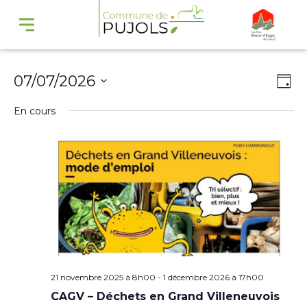
Navi
Na
07/07/2026
Jour
par
de
Sélectionnez
En cours
cons
vu
une
Év
date.
21 novembre 2025 à 8h00
-
1 décembre 2026 à 17h00
CAGV – Déchets en Grand Villeneuvois