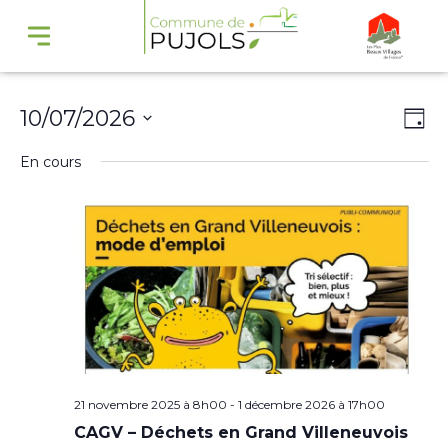
Navi
Na
10/07/2026
Jour
par
de
Sélectionnez
En cours
cons
vu
une
Év
date.
21 novembre 2025 à 8h00
-
1 décembre 2026 à 17h00
CAGV – Déchets en Grand Villeneuvois