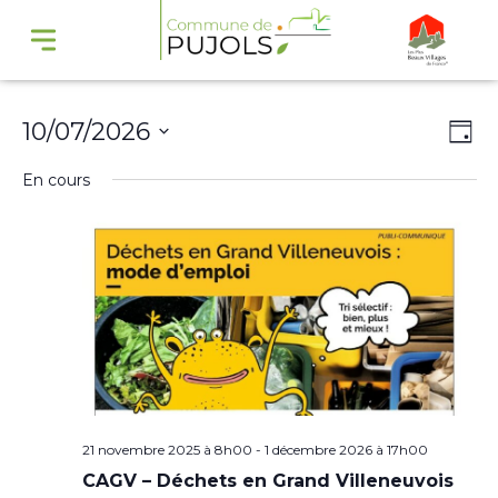
Navi
Na
10/07/2026
Jour
par
de
Sélectionnez
En cours
cons
vu
une
Év
date.
21 novembre 2025 à 8h00
-
1 décembre 2026 à 17h00
CAGV – Déchets en Grand Villeneuvois