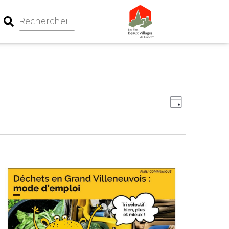
Navigation
Navigati
Jour
par
de
consultati
vues
Évèneme