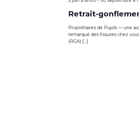
3 juin à 8h00
-
30 septembre à 
Retrait-gonflemen
Propriétaires de Pujols — une ai
remarqué des fissures chez vous ?
(RGA) […]