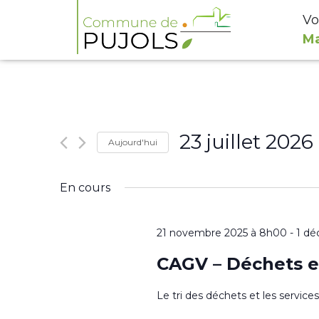
Vo
Ma
23 juillet 2026
Aujourd'hui
Sélectionnez
En cours
une
date.
21 novembre 2025 à 8h00
-
1 dé
CAGV – Déchets e
Le tri des déchets et les servic