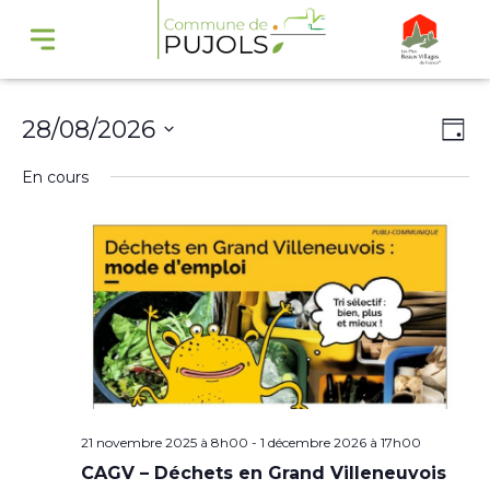
Navi
Na
28/08/2026
Jour
par
de
Sélectionnez
En cours
cons
vu
une
Év
date.
21 novembre 2025 à 8h00
-
1 décembre 2026 à 17h00
CAGV – Déchets en Grand Villeneuvois