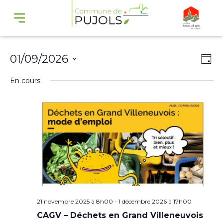
Navi
Na
01/09/2026
Jour
par
de
Sélectionnez
En cours
cons
vu
une
Év
date.
21 novembre 2025 à 8h00
-
1 décembre 2026 à 17h00
CAGV – Déchets en Grand Villeneuvois