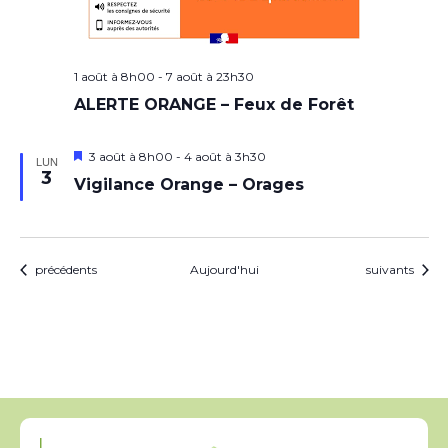
1 août à 8h00
-
7 août à 23h30
ALERTE ORANGE – Feux de Forêt
Mis
3 août à 8h00
-
4 août à 3h30
LUN
en
3
Vigilance Orange – Orages
avant
Évènements
Évènements
précédents
Aujourd'hui
suivants