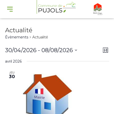
Actualité
Évènements
Actualité
Navi
Na
30/04/2026
 - 
08/08/2026
Liste
par
de
Sélectionnez
avril 2026
cons
vu
une
Év
JEU
date.
30