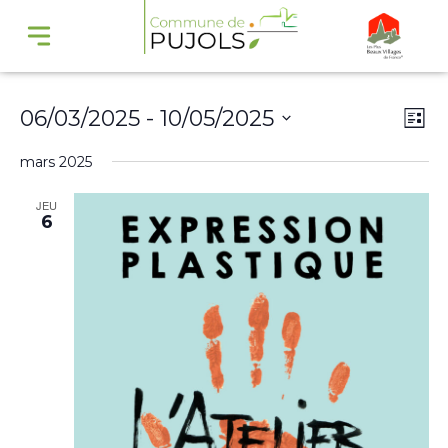
Navi
Na
06/03/2025
 - 
10/05/2025
Liste
par
de
Sélectionnez
mars 2025
cons
vu
une
Év
JEU
date.
6