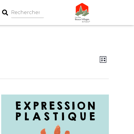
Navigation
Navigati
Liste
par
de
consultati
vues
Évèneme