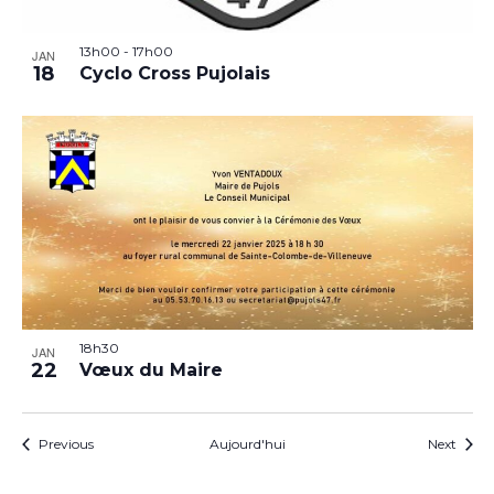
13h00
-
17h00
JAN
18
Cyclo Cross Pujolais
18h30
JAN
22
Vœux du Maire
Évènements
Évèn
Previous
Aujourd'hui
Next