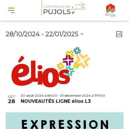
Navi
Na
28/10/2024
 - 
22/01/2025
Phot
par
de
Select
cons
vu
date.
Év
30 août 2024 à 8h00
-
31 décembre 2024 à 17h00
OCT
28
NOUVEAUTÉS LIGNE élios L3