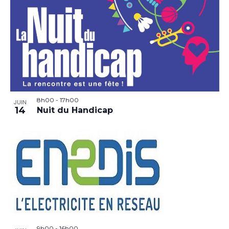
8h00
-
17h00
JUIN
14
Nuit du Handicap
9h00
-
16h00