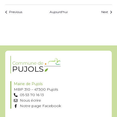
Évènements
Évèn
Previous
Aujourd'hui
Next
Mairie de Pujols
MBP 310 – 47300 Pujols
05 53 70 16 13
Nous écrire
Notre page Facebook