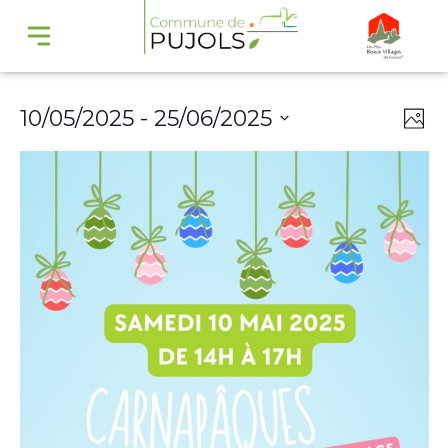
Navi
Na
10/05/2025
 - 
25/06/2025
Phot
par
de
Select
cons
vu
date.
Év