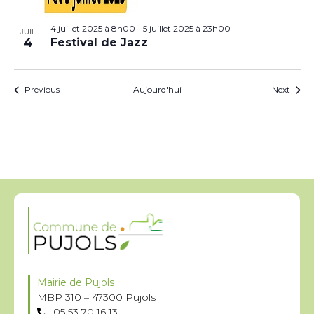
4 juillet 2025 à 8h00
-
5 juillet 2025 à 23h00
JUIL
4
Festival de Jazz
Évènements
Évèn
Previous
Aujourd'hui
Next
Mairie de Pujols
MBP 310 – 47300 Pujols
05 53 70 16 13