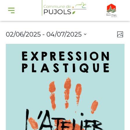
Navi
Na
02/06/2025
 - 
04/07/2025
Phot
par
de
Select
cons
vu
date.
Év