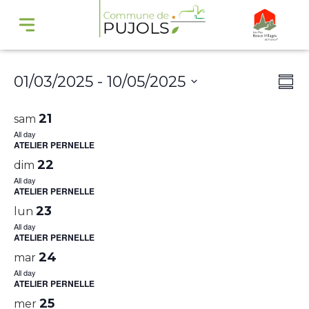
Navi
Na
01/03/2025
 - 
10/05/2025
Summ
par
de
Select
cons
vu
21
sam
date.
Év
All day
ATELIER PERNELLE
22
dim
All day
ATELIER PERNELLE
23
lun
All day
ATELIER PERNELLE
24
mar
All day
ATELIER PERNELLE
25
mer