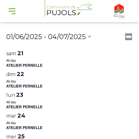
Navi
Na
01/06/2025
 - 
04/07/2025
Summ
par
de
Select
cons
vu
21
sam
date.
Év
All day
ATELIER PERNELLE
22
dim
All day
ATELIER PERNELLE
23
lun
All day
ATELIER PERNELLE
24
mar
All day
ATELIER PERNELLE
25
mer