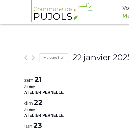
Vo
Ma
22 janvier 202
Aujourd'hui
Select
date.
21
sam
All day
ATELIER PERNELLE
22
dim
All day
ATELIER PERNELLE
23
lun