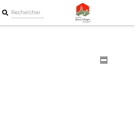
Navigation
Navigati
Summary
par
de
consultati
vues
Évèneme