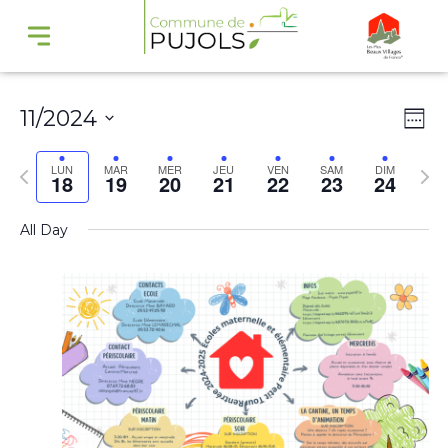
Navi
Na
11/2024
Wee
par
de
Select
cons
vu
Previous
Nex
LUN
MAR
MER
JEU
VEN
SAM
DIM
18
19
20
21
22
23
24
date.
Év
week
wee
All Day