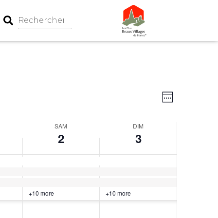
Navigation
Navigati
Week
par
de
consultati
vues
SAM
DIM
Évèneme
2
3
+10 more
+10 more