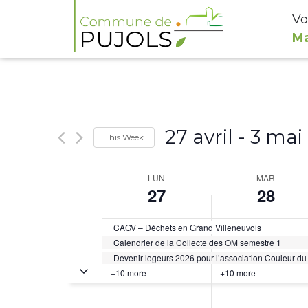
Vo
Ma
27 avril
 - 
3 mai
This Week
Select
Week
LUN
MAR
date.
27
28
of
Évènements
CAGV – Déchets en Grand Villeneuvois
Calendrier de la Collecte des OM semestre 1
Devenir logeurs 2026 pour l’association Couleur d
Toggle multiday évènements
+10 more
+10 more
0h00