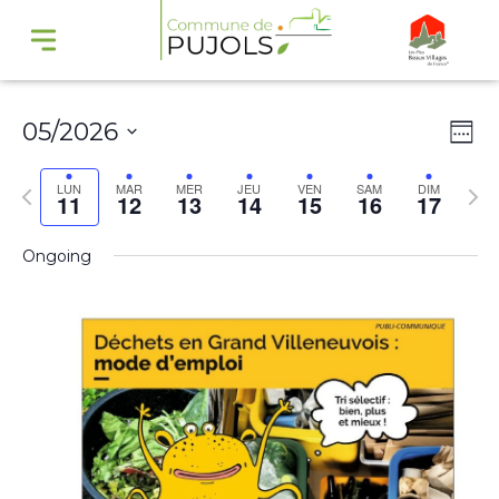
Navi
Na
05/2026
Wee
par
de
Select
cons
vu
Previous
Nex
LUN
MAR
MER
JEU
VEN
SAM
DIM
11
12
13
14
15
16
17
date.
Év
week
wee
Ongoing