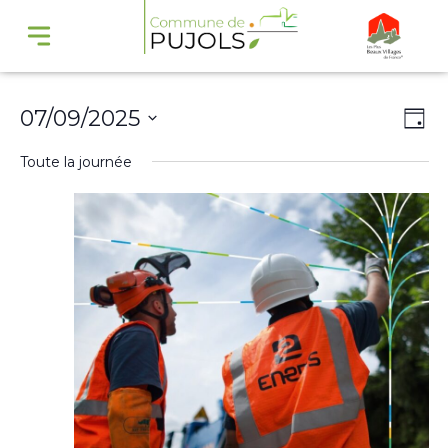
Navi
Na
07/09/2025
Jour
par
de
Sélectionnez
Toute la journée
cons
vu
une
Év
date.