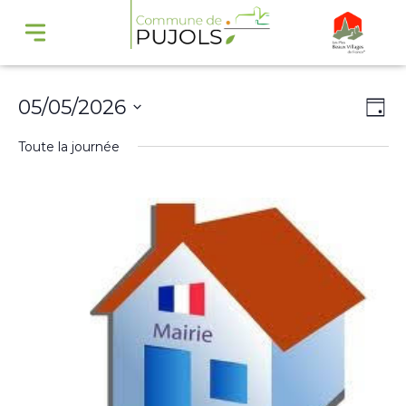
Navi
Na
05/05/2026
Jour
par
de
Sélectionnez
Toute la journée
cons
vu
une
Év
date.