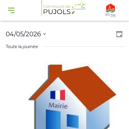
Navi
Na
04/05/2026
Jour
par
de
Sélectionnez
Toute la journée
cons
vu
une
Év
date.