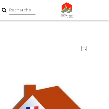
Navigation
Navigati
Jour
par
de
consultati
vues
Évèneme