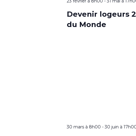
23 février à 8h00
-
31 mai à 17h
Devenir logeurs 2
du Monde
30 mars à 8h00
-
30 juin à 17h0