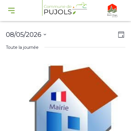
Navi
Na
08/05/2026
Jour
par
de
Sélectionnez
Toute la journée
cons
vu
une
Év
date.