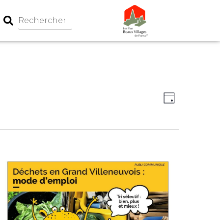
Navigation
Navigati
Jour
par
de
consultati
vues
Évèneme