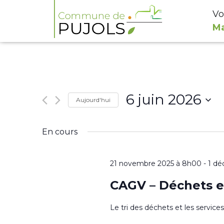
Vo
Ma
6 juin 2026
Aujourd'hui
Sélectionnez
En cours
une
date.
21 novembre 2025 à 8h00
-
1 dé
CAGV – Déchets e
Le tri des déchets et les servic