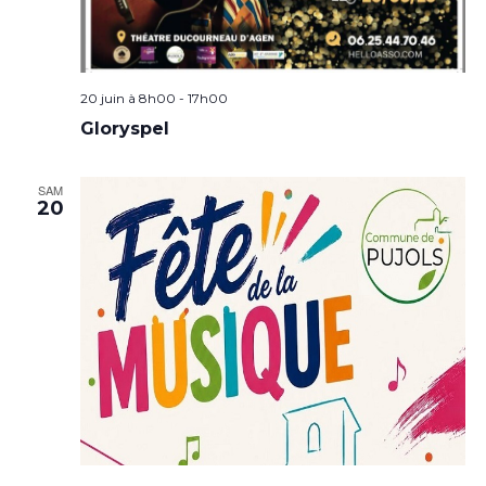
20 juin à 8h00
-
17h00
Gloryspel
SAM
20