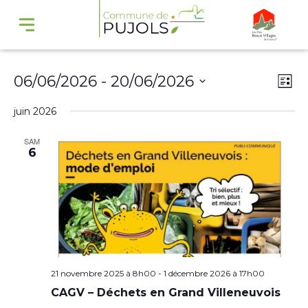
Navi
Na
06/06/2026
 - 
20/06/2026
Liste
par
de
Sélectionnez
juin 2026
cons
vu
une
Év
SAM
date.
6
21 novembre 2025 à 8h00
-
1 décembre 2026 à 17h00
CAGV – Déchets en Grand Villeneuvois