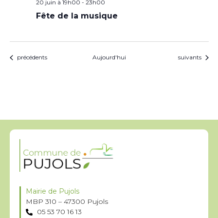
20 juin à 19h00
-
23h00
Fête de la musique
Évènements
Évènements
précédents
Aujourd'hui
suivants
Mairie de Pujols
MBP 310 – 47300 Pujols
05 53 70 16 13