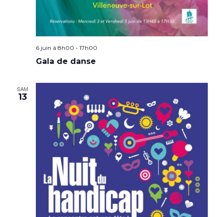
6 juin à 8h00
-
17h00
Gala de danse
SAM
13