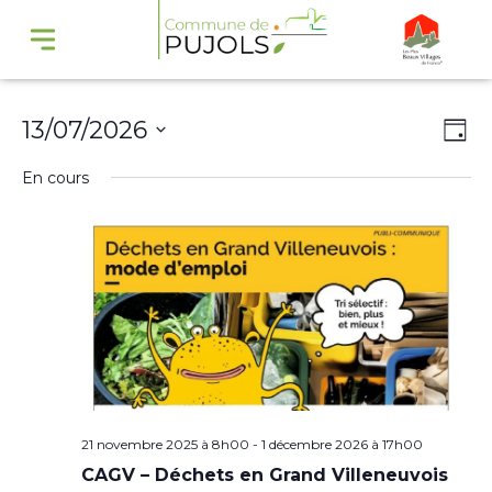
Navi
Na
13/07/2026
Jour
par
de
Sélectionnez
En cours
cons
vu
une
Év
date.
21 novembre 2025 à 8h00
-
1 décembre 2026 à 17h00
CAGV – Déchets en Grand Villeneuvois