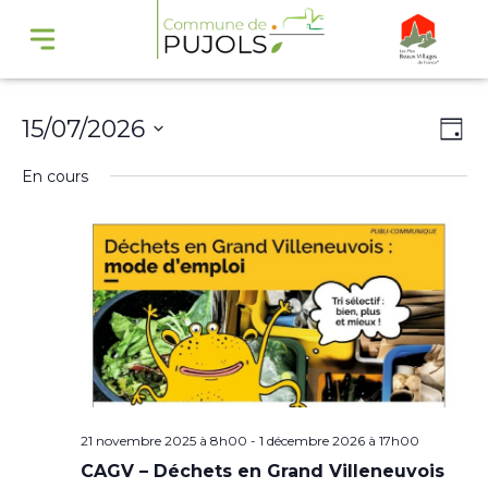
Navi
Na
15/07/2026
Jour
par
de
Sélectionnez
En cours
cons
vu
une
Év
date.
21 novembre 2025 à 8h00
-
1 décembre 2026 à 17h00
CAGV – Déchets en Grand Villeneuvois