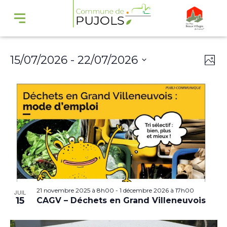
Navi
Na
15/07/2026
 - 
22/07/2026
Phot
par
de
Select
cons
vu
date.
Év
21 novembre 2025 à 8h00
-
1 décembre 2026 à 17h00
JUIL
15
CAGV – Déchets en Grand Villeneuvois