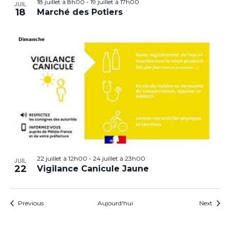
18 juillet à 8h00
-
19 juillet à 17h00
JUIL
18
Marché des Potiers
22 juillet à 12h00
-
24 juillet à 23h00
JUIL
22
Vigilance Canicule Jaune
Évènements
Évèn
Previous
Aujourd'hui
Next