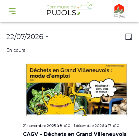
Navi
Na
22/07/2026
Jour
par
de
Sélectionnez
En cours
cons
vu
une
Év
date.
21 novembre 2025 à 8h00
-
1 décembre 2026 à 17h00
CAGV – Déchets en Grand Villeneuvois