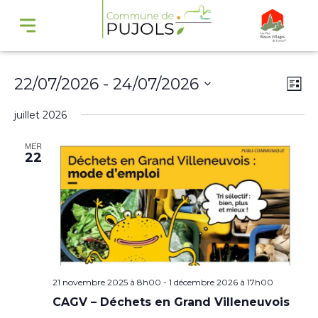
Navi
Na
22/07/2026
 - 
24/07/2026
Liste
par
de
Sélectionnez
juillet 2026
cons
vu
une
Év
MER
date.
22
21 novembre 2025 à 8h00
-
1 décembre 2026 à 17h00
CAGV – Déchets en Grand Villeneuvois