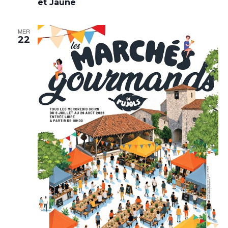
et Jaune
MER
22