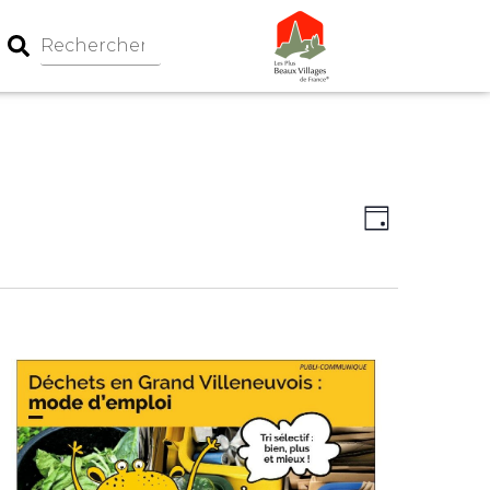
Navigation
Navigati
Jour
par
de
consultati
vues
Évèneme