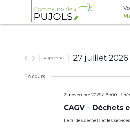
Vo
Ma
27 juillet 2026
Aujourd'hui
Sélectionnez
En cours
une
date.
21 novembre 2025 à 8h00
-
1 dé
CAGV – Déchets e
Le tri des déchets et les servic