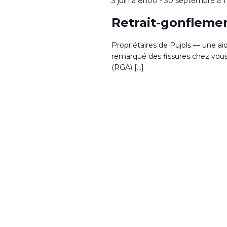
3 juin à 8h00
-
30 septembre à 
Retrait-gonflemen
Propriétaires de Pujols — une ai
remarqué des fissures chez vous ?
(RGA) […]