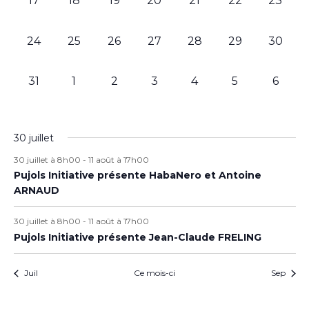
17
18
19
20
21
22
23
0 évènement,
0 évènement,
0 évènement,
0 évènement,
0 évènement,
0 évènement,
0 évèn
24
25
26
27
28
29
30
0 évènement,
0 évènement,
0 évènement,
0 évènement,
0 évènement,
0 évènement,
0 évè
31
1
2
3
4
5
6
30 juillet
30 juillet à 8h00
-
11 août à 17h00
Pujols Initiative présente HabaNero et Antoine
ARNAUD
30 juillet à 8h00
-
11 août à 17h00
Pujols Initiative présente Jean-Claude FRELING
Juil
Ce mois-ci
Sep