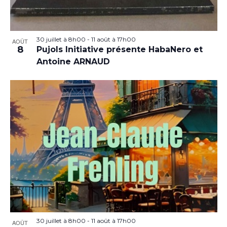
30 juillet à 8h00
-
11 août à 17h00
AOÛT
8
Pujols Initiative présente HabaNero et
Antoine ARNAUD
30 juillet à 8h00
-
11 août à 17h00
AOÛT