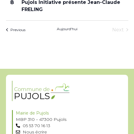
8
Pujols Initiative présente Jean-Claude
FRELING
Aujourd'hui
Évè
Next
Évènements
Previous
Mairie de Pujols
MBP 310 – 47300 Pujols
05 53 70 16 13
Nous écrire