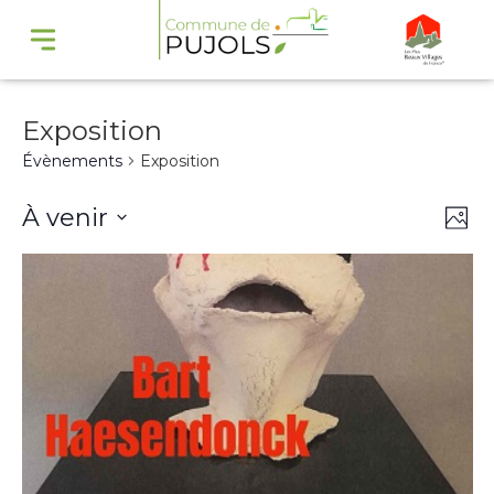
Exposition
Évènements
Exposition
Navi
Na
À venir
Phot
par
de
Select
cons
vu
date.
Év