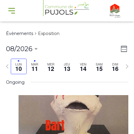
Évènements
Exposition
Navi
Na
08/2026
Wee
par
de
Select
cons
vu
Previous
Nex
LUN
MAR
MER
JEU
VEN
SAM
DIM
10
11
12
13
14
15
16
date.
Év
week
wee
Ongoing