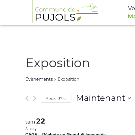
Vo
Ma
Exposition
Évènements
Exposition
Maintenant
Aujourd'hui
Select
date.
22
sam
All day
CAGV – Déchets en Grand Villeneuvois