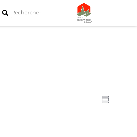
Navigation
Navigati
Summary
par
de
consultati
vues
Évèneme