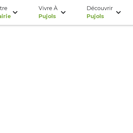
tre
Vivre À
Découvrir
irie
Pujols
Pujols