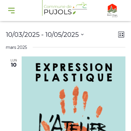
Navi
Na
10/03/2025
 - 
10/05/2025
Liste
par
de
Sélectionnez
mars 2025
cons
vu
une
Év
LUN
date.
10