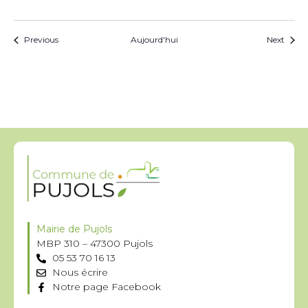
Évènements
Évèn
Previous
Aujourd'hui
Next
Mairie de Pujols
MBP 310 – 47300 Pujols
05 53 70 16 13
Nous écrire
Notre page Facebook