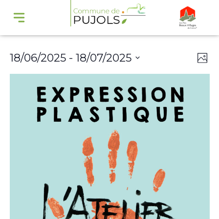
Navi
Na
18/06/2025
 - 
18/07/2025
Phot
par
de
Select
cons
vu
date.
Év