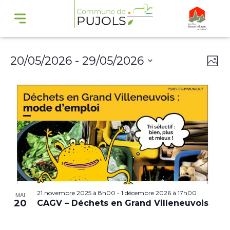
Navi
Na
20/05/2026
 - 
29/05/2026
Phot
par
de
Select
cons
vu
date.
Év
21 novembre 2025 à 8h00
-
1 décembre 2026 à 17h00
MAI
20
CAGV – Déchets en Grand Villeneuvois