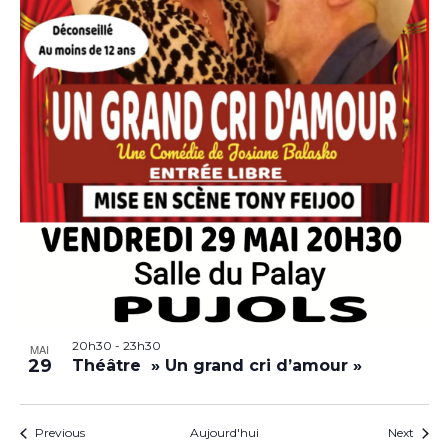
20h30
-
23h30
MAI
29
Théâtre » Un grand cri d’amour »
Évènements
Évèn
Previous
Aujourd'hui
Next