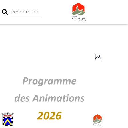
Navigation
Navigati
Photo
par
de
consultati
vues
Évèneme