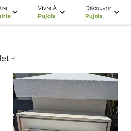
tre
Vivre À
Découvrir
irie
Pujols
Pujols
let