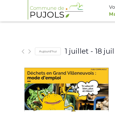
Vo
Ma
1 juillet
 - 
18 juil
Aujourd'hui
Select
date.