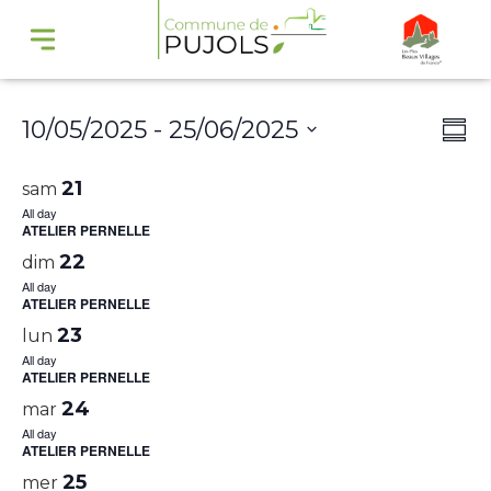
Navi
Na
10/05/2025
 - 
25/06/2025
Summ
par
de
Select
cons
vu
21
sam
date.
Év
All day
ATELIER PERNELLE
22
dim
All day
ATELIER PERNELLE
23
lun
All day
ATELIER PERNELLE
24
mar
All day
ATELIER PERNELLE
25
mer