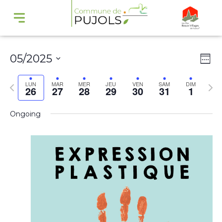
Navi
Na
05/2025
Wee
par
de
Select
cons
vu
Previous
Nex
LUN
MAR
MER
JEU
VEN
SAM
DIM
26
27
28
29
30
31
1
date.
Év
week
wee
Ongoing