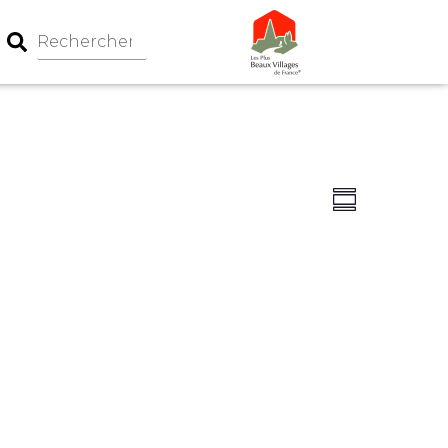
Navigation
Navigati
Summary
par
de
consultati
vues
Évèneme