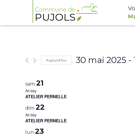
Vo
Ma
30 mai 2025
 - 
Aujourd'hui
Select
date.
21
sam
All day
ATELIER PERNELLE
22
dim
All day
ATELIER PERNELLE
23
lun