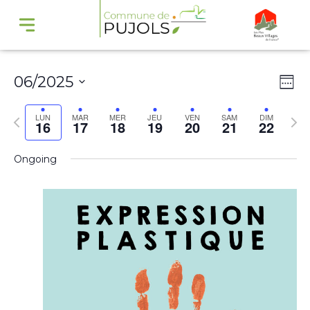
Navi
Na
06/2025
Wee
par
de
Select
cons
vu
Previous
Nex
LUN
MAR
MER
JEU
VEN
SAM
DIM
16
17
18
19
20
21
22
date.
Év
week
wee
Ongoing