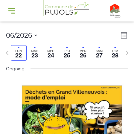
Navi
Na
06/2026
Wee
par
de
Select
cons
vu
Previous
Nex
LUN
MAR
MER
JEU
VEN
SAM
DIM
22
23
24
25
26
27
28
date.
Év
week
wee
Ongoing