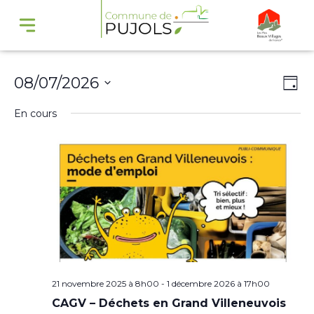
Navi
Na
08/07/2026
Jour
par
de
Sélectionnez
En cours
cons
vu
une
Év
date.
21 novembre 2025 à 8h00
-
1 décembre 2026 à 17h00
CAGV – Déchets en Grand Villeneuvois