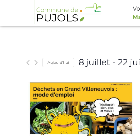
Vo
Ma
8 juillet
 - 
22 jui
Aujourd'hui
Select
date.