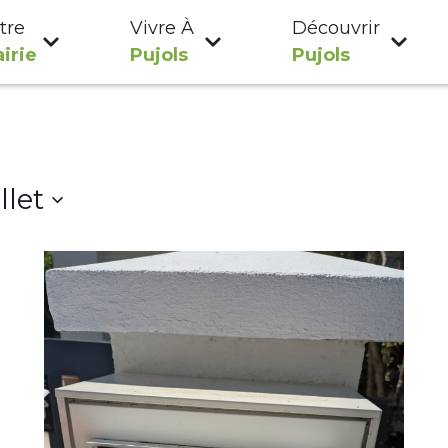
tre
Vivre À
Découvrir
irie
Pujols
Pujols
llet