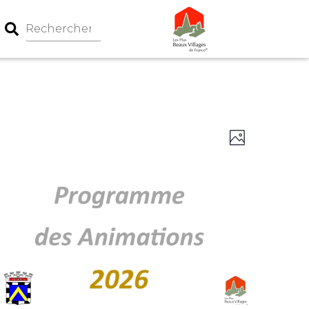
Navigation
Navigati
Photo
par
de
consultati
vues
Évèneme