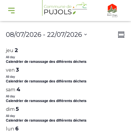
Navi
Na
08/07/2026
 - 
22/07/2026
Summ
par
de
Select
cons
vu
2
jeu
date.
Év
All day
Calendrier de ramassage des différents déchets
3
ven
All day
Calendrier de ramassage des différents déchets
4
sam
All day
Calendrier de ramassage des différents déchets
5
dim
All day
Calendrier de ramassage des différents déchets
6
lun