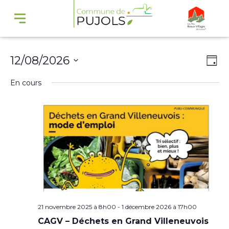
Navi
Na
12/08/2026
Jour
par
de
Sélectionnez
En cours
cons
vu
une
Év
date.
21 novembre 2025 à 8h00
-
1 décembre 2026 à 17h00
CAGV – Déchets en Grand Villeneuvois