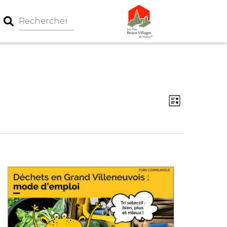
Navigation
Navigati
Liste
par
de
consultati
vues
Évèneme