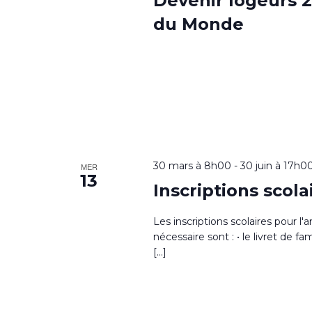
Devenir logeurs 2
du Monde
30 mars à 8h00
-
30 juin à 17h0
MER
13
Inscriptions scol
Les inscriptions scolaires pour 
nécessaire sont : • le livret de fam
[…]