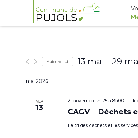
Vo
Ma
13 mai
 - 
29 ma
Aujourd'hui
Sélectionnez
mai 2026
une
date.
21 novembre 2025 à 8h00
-
1 dé
MER
13
CAGV – Déchets e
Le tri des déchets et les servic