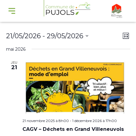
Navi
Na
21/05/2026
 - 
29/05/2026
Liste
par
de
Sélectionnez
mai 2026
cons
vu
une
Év
JEU
date.
21
21 novembre 2025 à 8h00
-
1 décembre 2026 à 17h00
CAGV – Déchets en Grand Villeneuvois